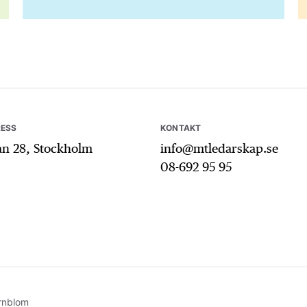
ESS
KONTAKT
an 28, Stockholm
info@mtledarskap.se
08-692 95 95
örnblom