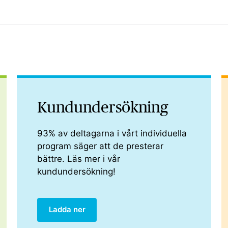
Kund­­undersökning
93% av deltagarna i vårt individuella
program säger att de presterar
bättre. Läs mer i vår
kundundersökning!
Ladda ner